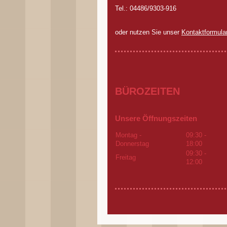
Tel.: 04486/9303-916
oder nutzen Sie unser
Kontaktformula
BÜROZEITEN
Unsere Öffnungszeiten
Montag -
09:30
-
Donnerstag
18:00
09:30
-
Freitag
12:00