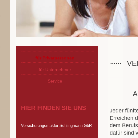
für Privatpersonen
VE
für Unternehmer
Service
A
HIER FINDEN SIE UNS
Jeder fünft
Erreichen d
dem Berufs
Versicherungsmakler Schlingmann GbR
dafür sind v