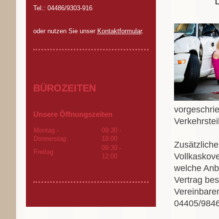
Tel.: 04486/9303-916
oder nutzen Sie unser
Kontaktformular
.
BÜROZEITEN
vorgeschrie
Unsere Öffnungszeiten
Verkehrste
Montag -
09:30
-
Donnerstag
18:00
Zusätzliche
09:30
-
Freitag
Vollkaskove
12:00
welche Anbi
Vertrag be
Vereinbaren
04405/984